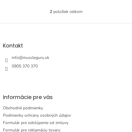
2
položiek celkom
O
v
l
Z
á
á
d
p
a
ä
Kontakt
c
t
i
i
info
@
muscleguru.sk
e
e
p
0905 370 370
r
v
k
y
v
Informácie pre vás
ý
p
Obchodné podmienky
i
s
Podmienky ochrany osobných údajov
u
Formulár pre odstúpenie od zmluvy
Formulár pre reklamáciu tovaru