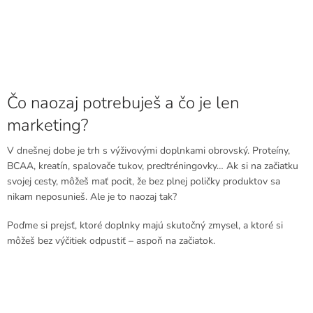
Čo naozaj potrebuješ a čo je len
marketing?
V dnešnej dobe je trh s výživovými doplnkami obrovský. Proteíny,
BCAA, kreatín, spalovače tukov, predtréningovky… Ak si na začiatku
svojej cesty, môžeš mať pocit, že bez plnej poličky produktov sa
nikam neposunieš. Ale je to naozaj tak?
Poďme si prejsť, ktoré doplnky majú skutočný zmysel, a ktoré si
môžeš bez výčitiek odpustiť – aspoň na začiatok.