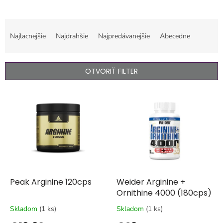
R
a
Najlacnejšie
Najdrahšie
Najpredávanejšie
Abecedne
d
e
n
OTVORIŤ FILTER
i
e
V
p
ý
r
p
o
i
d
s
u
p
k
r
t
o
o
d
Peak Arginine 120cps
Weider Arginine +
v
u
Ornithine 4000 (180cps)
k
Skladom
(1 ks)
Skladom
(1 ks)
t