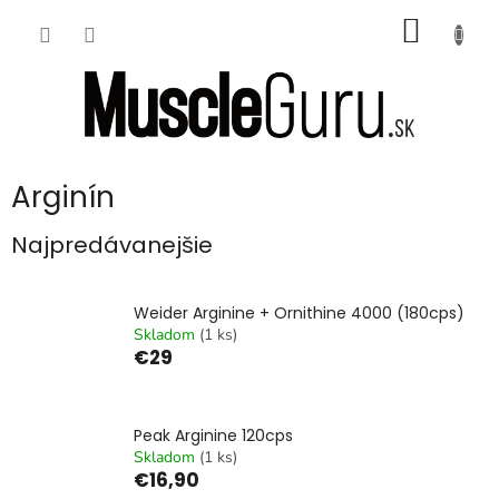
Prejsť
NÁKU
na
obsah
KOŠÍK
Arginín
Najpredávanejšie
Weider Arginine + Ornithine 4000 (180cps)
Skladom
(1 ks)
€29
Peak Arginine 120cps
Skladom
(1 ks)
€16,90