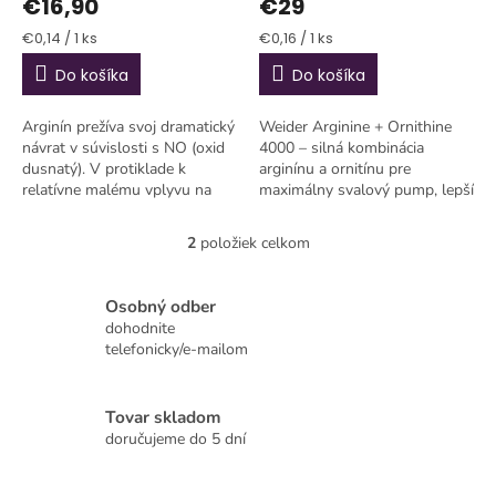
€16,90
€29
o
v
Jednotková
Jednotková
€0,14 / 1 ks
€0,16 / 1 ks
cena:
cena:
Do košíka
Do košíka
Arginín prežíva svoj dramatický
Weider Arginine + Ornithine
návrat v súvislosti s NO (oxid
4000 – silná kombinácia
dusnatý). V protiklade k
arginínu a ornitínu pre
relatívne malému vplyvu na
maximálny svalový pump, lepší
rastový hormón funguje
výkon a rýchlejšiu regeneráciu.
arginín výborne na moduláciu
Ideálne pre intenzívne tréningy
2
položiek celkom
O
NO a tým...
a...
v
l
Osobný odber
á
dohodnite
d
telefonicky/e-mailom
a
c
i
Tovar skladom
e
p
doručujeme do 5 dní
r
v