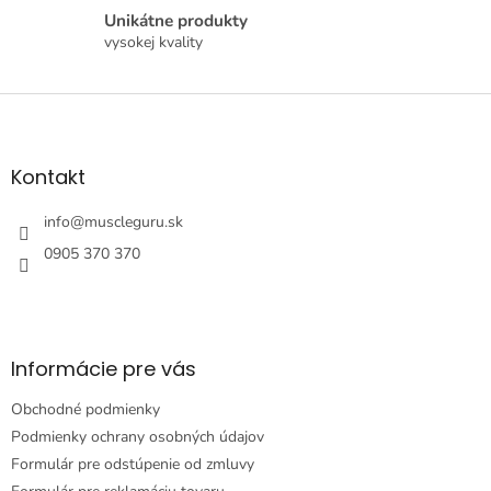
k
Unikátne produkty
y
vysokej kvality
v
ý
p
Z
i
á
s
p
u
ä
Kontakt
t
i
info
@
muscleguru.sk
e
0905 370 370
Informácie pre vás
Obchodné podmienky
Podmienky ochrany osobných údajov
Formulár pre odstúpenie od zmluvy