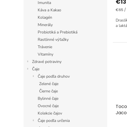
€13
Imunita
Jedno
€65 / 
Káva a Kakao
cena:
Kolagén
Draslí
Minerály
a lakt
Probiotiká a Prebiotiká
Rastlinné výťažky
Trávenie
Vitamíny
Zdravé potraviny
Čaje
Čaje podľa druhov
Zelené čaje
Čierne čaje
Bylinné čaje
Ovocné čaje
Toco
Jaco
Kolekcie čajov
Čaje podľa určenia