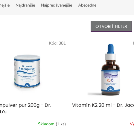
nejšie
Najdrahšie
Najpredávanejšie
Abecedne
OTVORIŤ FILTER
Kód:
381
npulver pur 200g - Dr.
Vitamín K2 20 ml - Dr. Jac
b’s
Skladom
(1 ks)
V