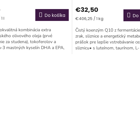
6
€32,50
Do košíka
Do 
tková
Jednotková
1 l
€406,25 / 1 kg
cena:
kvalitná kombinácia extra
Čistý koenzým Q10 z fermentácie
kého olivového oleja (prvé
zrak, sliznice a energetický meta
nie za studena), tokoferolov a
prášok pre lepšie vstrebávanie c
-3 mastných kyselín DHA a EPA,
sliznicu• s luteínom, taurínom, L-
 aj pre vegánov.
karnitínom a...
O
v
l
á
d
a
c
i
e
p
r
v
k
y