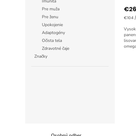
Imunita
€2
Pre muža
Pre ženu
Jedno
€104 / 
cena:
Upokojenie
Vysoko
Adaptogény
panens
Očista tela
lisova
omega
Zdravotné čaje
vhodné
Značky
Osobný odber