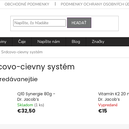
OBCHODNÉ PODMIENKY
PODMIENKY OCHRANY OSOBNÝCH Ú
HĽADAŤ
viny
Čaje
Napíšte nám
Blog
Značky
Srdcovo-cievny systém
covo-cievny systém
redávanejšie
Q10 Synergie 80g -
Vitamín K2 20 
Dr. Jacob’s
Dr. Jacob’s
Skladom
(1 ks)
Vypredané
€32,50
€15