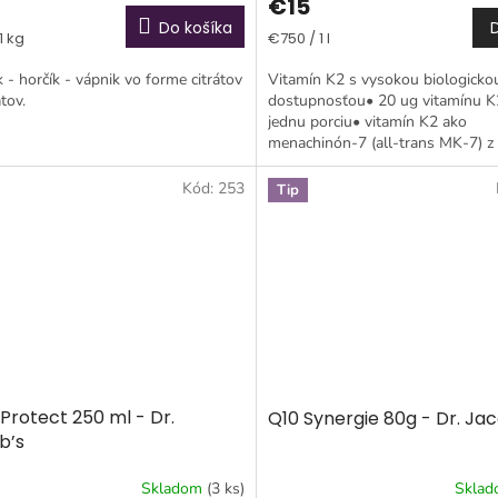
€15
Do košíka
tková
Jednotková
1 kg
€750 / 1 l
cena:
k - horčík - vápnik vo forme citrátov
Vitamín K2 s vysokou biologicko
átov.
dostupnosťou• 20 ug vitamínu K
jednu porciu• vitamín K2 ako
menachinón-7 (all-trans MK-7) z
vo farmaceutickej kvalite• takmer
krát...
Kód:
253
Tip
Protect 250 ml - Dr.
Q10 Synergie 80g - Dr. Ja
b’s
Skladom
(3 ks)
Skla