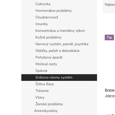
a
Cukrovka
Najlac
d
Hormonálne problémy
e
Chudokrvnosť
n
Imunita
i
Koncentrácia a mentálny výkon
e
V
p
Kožné problémy
Tip
ý
r
Nervový systém, pamäť, psychika
p
o
i
Obličky, pečeň a detoxikácia
d
s
Pohybový aparát
u
p
Močové cesty
k
r
t
Spánok
o
o
Srdcovo-cievny systém
d
v
Štítna žľaza
u
Base
k
Trávenie
Jaco
t
Vlasy
o
Ženské problémy
v
Aminokyseliny