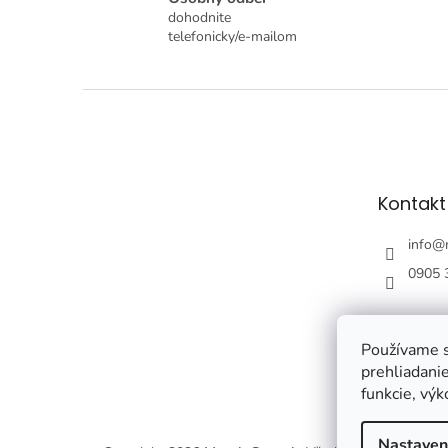
dohodnite
telefonicky/e-mailom
Z
á
p
ä
t
Kontakt
i
e
info
@
0905 
Používame s
prehliadanie
funkcie, výk
Nastaven