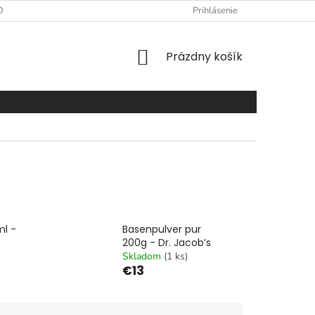
DAJOV
FORMULÁR PRE ODSTÚPENIE OD ZMLUVY
Prihlásenie
FORMULÁR
NÁKUPNÝ
Prázdny košík
KOŠÍK
ml -
Basenpulver pur
200g - Dr. Jacob’s
Skladom
(1 ks)
€13