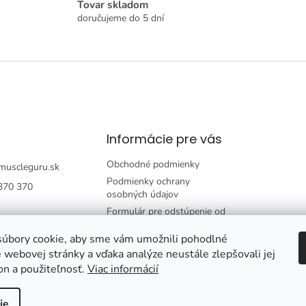
Tovar skladom
v
doručujeme do 5 dní
ý
p
i
s
u
Informácie pre vás
Obchodné podmienky
muscleguru.sk
Podmienky ochrany
370 370
osobných údajov
Formulár pre odstúpenie od
zmluvy
úbory cookie, aby sme vám umožnili pohodlné
Formulár pre reklamáciu
 webovej stránky a vďaka analýze neustále zlepšovali jej
tovaru
on a použiteľnosť.
Viac informácií
ie