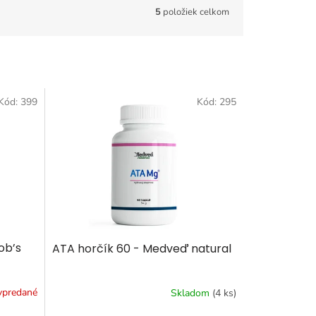
5
položiek celkom
Kód:
399
Kód:
295
ob’s
ATA horčík 60 - Medveď natural
ypredané
Skladom
(4 ks)