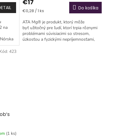
€17
DETAIL
Do košíka
Jednotková
€0,28 / 1 ks
cena:
u
ATA Mg® je produkt, ktorý môže
2 na
byť užitočný pre ľudí, ktorí trpia rôznymi
problémami súvisiacimi so stresom,
 Nórska
úzkosťou a fyzickými nepríjemnosťami,
 50
ako sú bolesti hlavy, kŕče,...
Kód:
423
cob’s
dom
(1 ks)