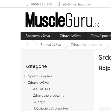
Prejsť
0905 370 370
info@muscleguru.sk
na
obsah
Športová výživa
Zdravá výživa
Zdravé potra
Domov
Zdravá výživa
Zdravotné problémy
B
Srd
o
Preskočiť
č
Kategórie
kategórie
Najp
n
ý
Športová výživa
p
Zdravá výživa
a
AKCIA 1+1
n
e
Zdravotné problémy
l
Alergie
R
Dýchacie ústrojenstve