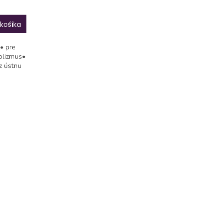
košíka
• pre
bolizmus•
ez ústnu