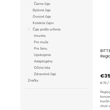
ý
i
Čierne čaje
p
e
Bylinné čaje
i
p
Ovocné čaje
s
r
Kolekcie čajov
p
o
r
d
Čaje podľa určenia
o
u
Imunita
d
k
Pre muža
u
t
Pre ženu
BITT
k
o
Upokojenie
Regi
t
v
Adaptogény
o
v
Očista tela
Zdravotné čaje
€3
Značky
Jedno
€70 / 1
cena:
Regio
koncen
horčín
chuti 