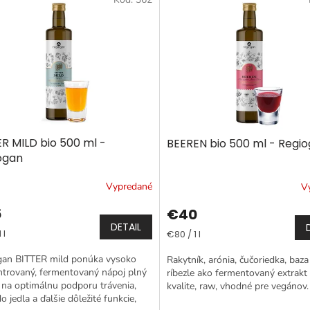
ER MILD bio 500 ml -
BEEREN bio 500 ml - Regi
ogan
Vypredané
V
5
€40
DETAIL
tková
Jednotková
 l
€80 / 1 l
cena:
gan BITTER mild ponúka vysoko
Rakytník, arónia, čučoriedka, baza
trovaný, fermentovaný nápoj plný
ríbezle ako fermentovaný extrakt 
 na optimálnu podporu trávenia,
kvalite, raw, vhodné pre vegánov.
do jedla a ďalšie dôležité funkcie,