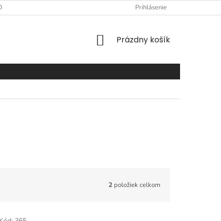
DAJOV
FORMULÁR PRE ODSTÚPENIE OD ZMLUVY
Prihlásenie
FORMULÁR
NÁKUPNÝ
Prázdny košík
KOŠÍK
2
položiek celkom
Kód:
365