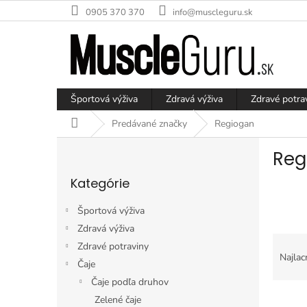
Prejsť
0905 370 370
info@muscleguru.sk
na
obsah
Športová výživa
Zdravá výživa
Zdravé potra
Domov
Predávané značky
Regiogan
B
Reg
o
Preskočiť
č
Kategórie
kategórie
n
ý
Športová výživa
p
Zdravá výživa
a
R
Zdravé potraviny
n
a
Najlac
e
Čaje
d
l
Čaje podľa druhov
e
V
n
Zelené čaje