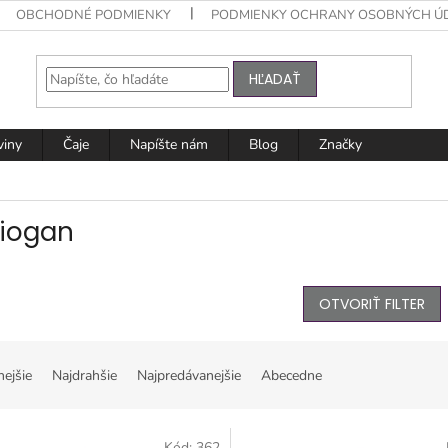
OBCHODNÉ PODMIENKY
PODMIENKY OCHRANY OSOBNÝCH Ú
HĽADAŤ
viny
Čaje
Napíšte nám
Blog
Značky
iogan
OTVORIŤ FILTER
nejšie
Najdrahšie
Najpredávanejšie
Abecedne
Kód:
362