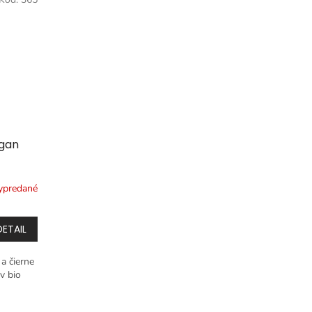
ogan
ypredané
DETAIL
 a čierne
v bio