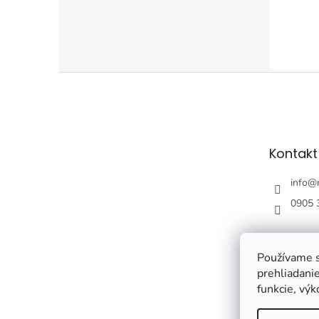
vhodný
Z
á
p
ä
t
Kontakt
i
e
info
@
0905 
Používame s
prehliadanie
funkcie, výk