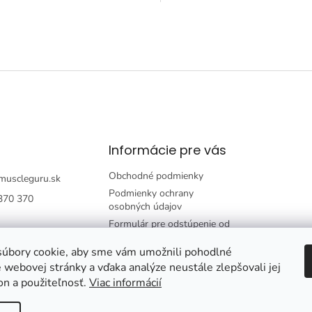
 pre celú rodinu.
O
v
l
á
d
a
c
i
e
p
Informácie pre vás
r
v
Obchodné podmienky
k
muscleguru.sk
y
Podmienky ochrany
370 370
v
osobných údajov
ý
Formulár pre odstúpenie od
p
zmluvy
i
úbory cookie, aby sme vám umožnili pohodlné
Formulár pre reklamáciu
s
 webovej stránky a vďaka analýze neustále zlepšovali jej
tovaru
u
on a použiteľnosť.
Viac informácií