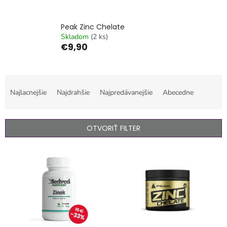
Peak Zinc Chelate
Skladom
(2 ks)
€9,90
R
a
Najlacnejšie
Najdrahšie
Najpredávanejšie
Abecedne
d
e
n
OTVORIŤ FILTER
i
e
V
p
ý
r
p
o
i
d
s
u
p
k
r
t