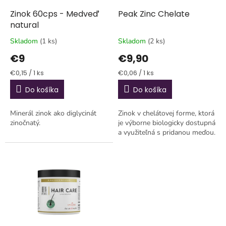
o
o
d
Zinok 60cps - Medveď
Peak Zinc Chelate
v
u
natural
k
Skladom
(1 ks)
Skladom
(2 ks)
t
€9
€9,90
o
v
Jednotková
Jednotková
€0,15 / 1 ks
€0,06 / 1 ks
cena:
cena:
Do košíka
Do košíka
Minerál zinok ako diglycinát
Zinok v chelátovej forme, ktorá
zinočnatý.
je výborne biologicky dostupná
a využiteľná s pridanou meďou.