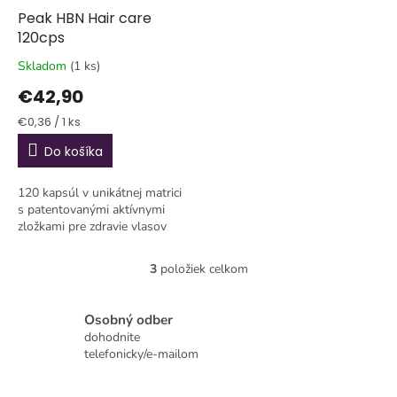
Peak HBN Hair care
120cps
Skladom
(1 ks)
€42,90
Jednotková
€0,36 / 1 ks
cena:
Do košíka
120 kapsúl v unikátnej matrici
s patentovanými aktívnymi
zložkami pre zdravie vlasov
3
položiek celkom
O
v
l
Osobný odber
á
dohodnite
d
telefonicky/e-mailom
a
c
i