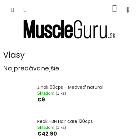
Prejsť
NÁKU
na
obsah
KOŠÍK
Vlasy
Najpredávanejšie
Zinok 60cps - Medveď natural
Skladom
(1 ks)
€9
Peak HBN Hair care 120cps
Skladom
(1 ks)
€42,90