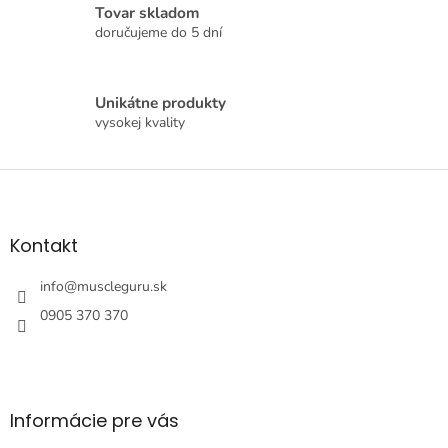
Tovar skladom
e
p
doručujeme do 5 dní
r
v
k
Unikátne produkty
y
vysokej kvality
v
ý
p
Z
i
á
s
p
u
ä
Kontakt
t
i
info
@
muscleguru.sk
e
0905 370 370
Informácie pre vás