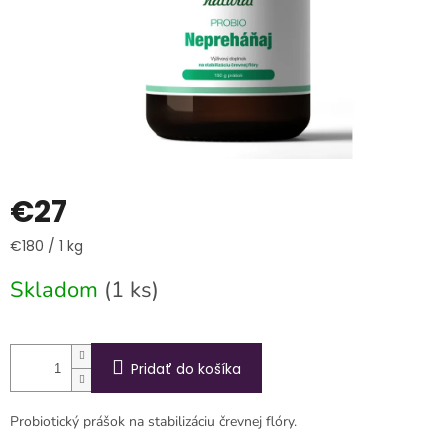
€27
Jednotková
€180 / 1 kg
cena:
Skladom
(1 ks)
Pridať do košíka
Probiotický prášok na stabilizáciu črevnej flóry.