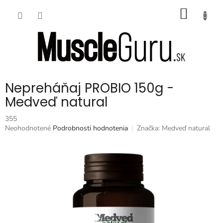
Prejsť
NÁKU
na
obsah
KOŠÍK
Nepreháňaj PROBIO 150g -
Medveď natural
355
Priemerné
Neohodnotené
Podrobnosti hodnotenia
Značka:
Medveď natural
hodnotenie
produktu
je
0,0
z
5
hviezdičiek.