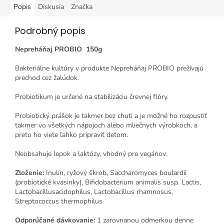
Popis
Diskusia
Značka
Podrobný popis
Nepreháňaj PROBIO 150g
Bakteriálne kultúry v produkte Nepreháňaj PROBIO prežívajú
prechod cez žalúdok.
Probiotikum je určené na stabilizáciu črevnej flóry.
Probiotický prášok je takmer bez chuti a je možné ho rozpustiť
takmer vo všetkých nápojoch alebo mliečnych výrobkoch, a
preto ho viete ľahko pripraviť deťom.
Neobsahuje lepok a laktózy, vhodný pre vegánov.
Zloženie:
Inulín, ryžový škrob, Saccharomyces boulardii
(probiotické kvasinky), Bifidobacterium animalis susp. Lactis,
Lactobacillusacidophilus, Lactobacillus rhamnosus,
Streptococcus thermophilus
Odporúčané dávkovanie:
1 zarovnanou odmerkou denne