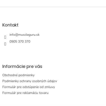
Z
á
p
ä
Kontakt
t
i
info
@
muscleguru.sk
e
0905 370 370
Informácie pre vás
Obchodné podmienky
Podmienky ochrany osobných údajov
Formulár pre odstúpenie od zmluvy
Formulár pre reklamáciu tovaru