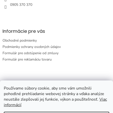
e
0905 370 370
Informácie pre vás
Obchodné podmienky
Podmienky ochrany osobných údajov
Formulár pre odstúpenie od zmluvy
Formulár pre reklamáciu tovaru
Prijímame online platby
Používame súbory cookie, aby sme vám umožnili
pohodlné prehliadanie webovej stránky a vďaka analýze
neustále zlepšovali jej funkcie, výkon a použiteľnosť.
Viac
informácií