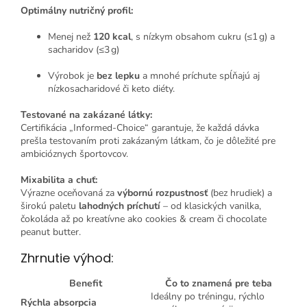
Optimálny nutričný profil:
Menej než
120 kcal
, s nízkym obsahom cukru (≤1 g) a
sacharidov (≤3 g)
Výrobok je
bez lepku
a mnohé príchute spĺňajú aj
nízkosacharidové či keto diéty.
Testované na zakázané látky:
Certifikácia „Informed‑Choice“ garantuje, že každá dávka
prešla testovaním proti zakázaným látkam, čo je dôležité pre
ambicióznych športovcov.
Mixabilita a chuť:
Výrazne oceňovaná za
výbornú rozpustnosť
(bez hrudiek) a
širokú paletu
lahodných príchutí
– od klasických vanilka,
čokoláda až po kreatívne ako cookies & cream či chocolate
peanut butter.
Zhrnutie výhod:
Benefit
Čo to znamená pre teba
Ideálny po tréningu, rýchlo
Rýchla absorpcia