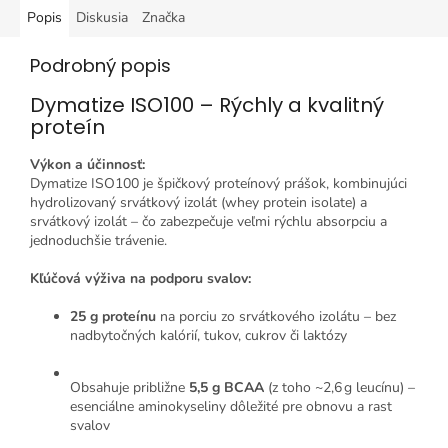
Popis
Diskusia
Značka
Podrobný popis
Dymatize ISO100 – Rýchly a kvalitný
proteín
Výkon a účinnosť:
Dymatize ISO100 je špičkový proteínový prášok, kombinujúci
hydrolizovaný srvátkový izolát (whey protein isolate) a
srvátkový izolát – čo zabezpečuje veľmi rýchlu absorpciu a
jednoduchšie trávenie
.
Kľúčová výživa na podporu svalov:
25 g proteínu
na porciu zo srvátkového izolátu – bez
nadbytočných kalórií, tukov, cukrov či laktózy
Obsahuje približne
5,5 g BCAA
(z toho ~2,6 g leucínu) –
esenciálne aminokyseliny dôležité pre obnovu a rast
svalov