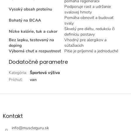
pomáha regenerácii
Podporuje rast a udržanie
Vysoký obsah proteínu
svalovej hmoty
Pomáha obnoviť a budovať
Bohatý na BCAA
svaly
Skvelý pre diétu, redukciu či
Nízke kalórie, tuk a cukor
definíciu postavy
Bez lepku, testovaný na
Vhodný pre alergikov a
doping
súťažiacich
Výborná chuť a rozpustnosť
Pitie je príjemné a jednoduché
Dodatočné parametre
Kategória
:
Športová výživa
Príchuť
:
van
Z
á
p
ä
Kontakt
t
i
info
@
muscleguru.sk