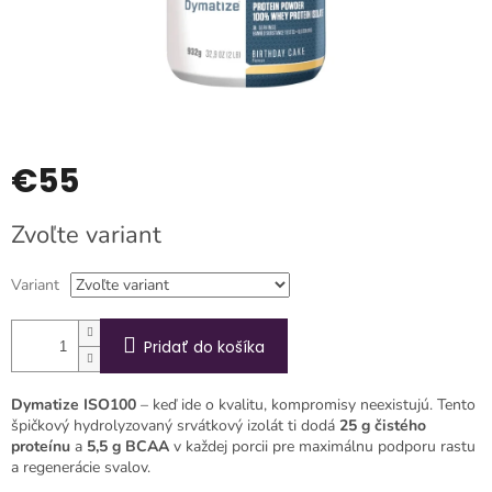
€55
Jednotková
Zvoľte variant
cena:
Variant
Pridať do košíka
Dymatize ISO100
– keď ide o kvalitu, kompromisy neexistujú. Tento
špičkový hydrolyzovaný srvátkový izolát ti dodá
25 g čistého
proteínu
a
5,5 g BCAA
v každej porcii pre maximálnu podporu rastu
a regenerácie svalov.