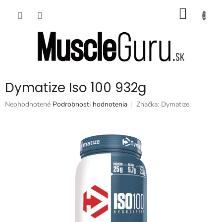
Prejsť
NÁKU
na
obsah
KOŠÍK
Dymatize Iso 100 932g
Priemerné
Neohodnotené
Podrobnosti hodnotenia
Značka:
Dymatize
hodnotenie
produktu
je
0,0
z
5
hviezdičiek.