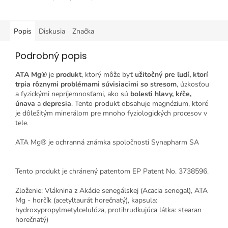
Popis
Diskusia
Značka
Podrobný popis
ATA Mg®
je
produkt
, ktorý môže byť
užitočný pre ľudí, ktorí
trpia rôznymi problémami súvisiacimi so stresom
, úzkosťou
a fyzickými nepríjemnosťami, ako sú
bolesti hlavy, kŕče,
únava
a
depresia
. Tento produkt obsahuje magnézium, ktoré
je dôležitým minerálom pre mnoho fyziologických procesov v
tele.
ATA Mg® je ochranná známka spoločnosti Synapharm SA
Tento produkt je chránený patentom EP Patent No. 3738596.
Zloženie: Vláknina z Akácie senegálskej (Acacia senegal), ATA
Mg - horčík (acetyltaurát horečnatý), kapsula:
hydroxypropylmetylcelulóza, protihrudkujúca látka: stearan
horečnatý)