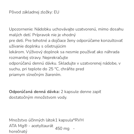
Pôvod základnej zložky: EU
Upozornenie: Nádobku uchovávajte uzatvorenú, mimo dosahu
malých detí. Prípravok nie je vhodný
pre deti. Pre tehotné a dojčiace ženy odporúčame konzultovať
užívanie doplnku s ošetrujúcim
lekárom. Výživový doplnok sa nesmie používať ako náhrada
rozmanitej stravy. Neprekračujte
odporúčanú dennú dávku. Skladujte v uzatvorenej nádobe, v
suchu, pri teplote do 25 °C, chráňte pred
priamym slnečným žiarením.
Odporúčaná denná dávka:
2 kapsule denne zapiť
dostatočným množstvom vody.
Množstvo účinných látok
1 kapsula
*RVH
ATA Mg® - acetyltaurát
450 mg
-
horečnatý