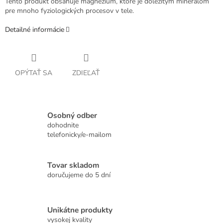
Tento produkt obsahuje magnézium, ktoré je dôležitým minerálom
pre mnoho fyziologických procesov v tele.
Detailné informácie
OPÝTAŤ SA
ZDIEĽAŤ
Osobný odber
dohodnite
telefonicky/e-mailom
Tovar skladom
doručujeme do 5 dní
Unikátne produkty
vysokej kvality