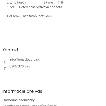
z toho horčík
27 mg
7 %
*RVH – Referenčná výživová hodnota
Bez lepku, bez farbív, bez GMO
Z
á
p
ä
Kontakt
t
i
info
@
muscleguru.sk
e
0905 370 370
Informácie pre vás
Obchodné podmienky
Podmienky ochrany osobných údajov