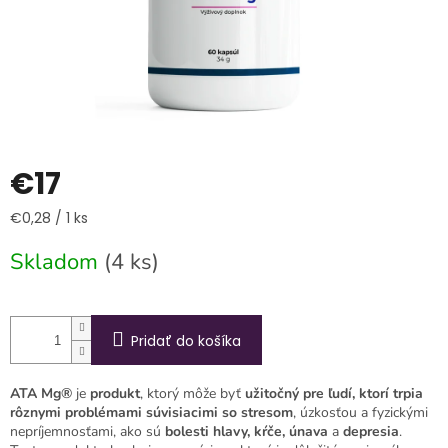
€17
Jednotková
€0,28 / 1 ks
cena:
Skladom
(4 ks)
Pridať do košíka
ATA Mg®
je
produkt
, ktorý môže byť
užitočný pre ľudí, ktorí trpia
rôznymi problémami súvisiacimi so stresom
, úzkosťou a fyzickými
nepríjemnosťami, ako sú
bolesti hlavy, kŕče, únava
a
depresia
.